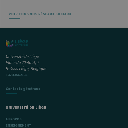
des visiteurs et
à mesurer les
performances
VOIR TOUS NOS RÉSEAUX SOCIAUX
du site. Il s'agit
d'un cookie de
type modèle,
où le préfixe
_pk_ses est
suivi d'une
courte série de
chiffres et de
lettres, ce qui
est considéré
comme un
Université de Liège
code de
Place du 20-Août, 7
référence pour
le domaine
B- 4000 Liège, Belgique
définissant le
cookie.
+32 4 366 21 11
_pk_ref
6 mois
Ce nom de
InnoCraft
cookie est
Ltd
Contacts généraux
associé à la
.uliege.be
plateforme
d'analyse Web
open source
Matomo. Il est
UNIVERSITÉ DE LIÈGE
utilisé pour
aider les
propriétaires
A PROPOS
de sites Web à
ENSEIGNEMENT
suivre le