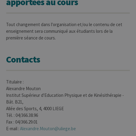
apportées au cours
plate-
www.uliege.be
usage 
utilisé
sites é
JSP.
Habit
Tout changement dans l'organisation et/ou le contenu de cet
utilis
enseignement sera communiqué aux étudiants lors de la
maint
sessi
première séance de cours.
utilis
anony
le ser
Contacts
CookieScriptConsent
1 an
Ce coo
CookieScript
utilisé
.uliege.be
servic
Script
pour
mémor
Titulaire :
préfé
conse
Alexandre Mouton
des vi
Institut Supérieur d'Education Physique et de Kinésithérapie -
matiè
cookies
Bât. B21,
nécess
pour 
Allée des Sports, 4, 4000 LIEGE
banni
Tél. : 04/366.38.96
cooki
Cooki
Fax : 04/366.29.01
Script
E-mail :
Alexandre.Mouton@uliege.be
fonct
corre