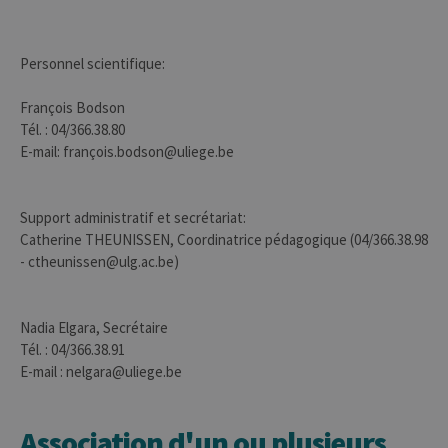
jcms.prefs
www.uliege.be
Session
Perme
conse
préfé
l’utili
Personnel scientifique:
(ongle
par ex
François Bodson
Tél. : 04/366.38.80
E-mail: françois.bodson@uliege.be
Support administratif et secrétariat:
Provider /
Nom
Expiration
Description
Catherine THEUNISSEN, Coordinatrice pédagogique (04/366.38.98
Domaine
- ctheunissen@ulg.ac.be)
_pk_id
1 an
Ce nom de
InnoCraft
cookie est
Ltd
associé à la
.uliege.be
plateforme
Nadia Elgara, Secrétaire
d'analyse Web
open source
Tél. : 04/366.38.91
Matomo. Il est
E-mail : nelgara@uliege.be
utilisé pour
aider les
propriétaires
de sites Web à
suivre le
Association d'un ou plusieurs
comportement