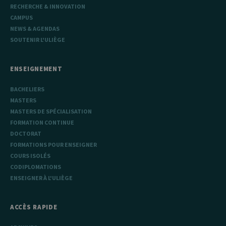
comportement
RECHERCHE & INNOVATION
des visiteurs et
CAMPUS
à mesurer les
performances
NEWS & AGENDAS
du site. Il s'agit
SOUTENIR L'ULIÈGE
d'un cookie de
type modèle,
où le préfixe
_pk_ref est
suivi d'une
ENSEIGNEMENT
courte série de
chiffres et de
BACHELIERS
lettres, ce qui
est considéré
MASTERS
comme un
code de
MASTERS DE SPÉCIALISATION
référence pour
FORMATION CONTINUE
le domaine
définissant le
DOCTORAT
cookie.
FORMATIONS POUR ENSEIGNER
COURS ISOLÉS
CODIPLOMATIONS
ENSEIGNER À L'ULIÈGE
ACCÈS RAPIDE