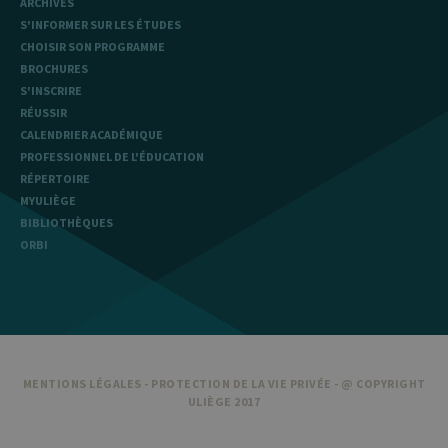
ARCHIVES
S'INFORMER SUR LES ÉTUDES
CHOISIR SON PROGRAMME
BROCHURES
S'INSCRIRE
RÉUSSIR
CALENDRIER ACADÉMIQUE
PROFESSIONNEL DE L'ÉDUCATION
RÉPERTOIRE
MYULIÈGE
BIBLIOTHÈQUES
ORBI
MENTIONS LÉGALES
-
PROTECTION DE LA VIE PRIVÉE
- @ COPYRIGHT
ULIÈGE 2017