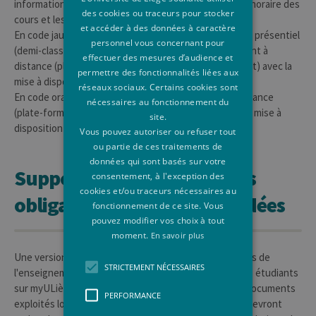
informations sont transmises aux étudiants dès que l'horaire des
des cookies ou traceurs pour stocker
cours et les salles de cours sont connus.
et accéder à des données à caractère
En code jaune, les cours sont donnés partiellement en présentiel
personnel vous concernant pour
(demi-classe, selon ordre alphabétique) et partiellement à
effectuer des mesures d’audience et
distance (plate-forme Ecampus Collaborate OU Unicast) avec la
permettre des fonctionnalités liées aux
mise à disposition d'un podcast après chaque cours.
réseaux sociaux. Certains cookies sont
En code orange ou rouge, les cours sont donnés à distance
nécessaires au fonctionnement du
(plate-forme Ecampus Collaborate OU Unicast) avec la mise à
site.
disposition d'un podcast après chaque cours.
Vous pouvez autoriser ou refuser tout
ou partie de ces traitements de
données qui sont basés sur votre
Supports de cours, lectures
consentement, à l'exception des
cookies et/ou traceurs nécessaires au
obligatoires ou recommandées
fonctionnement de ce site. Vous
pouvez modifier vos choix à tout
moment.
En savoir plus
Une version électronique des diapositives utilisées lors de
STRICTEMENT NÉCESSAIRES
l'enseignement théorique est mise à la disposition des étudiants
sur myULiège. Il en va de même avec certains autres documents
PERFORMANCE
exploités lors des séances. Par ailleurs, les étudiants devront