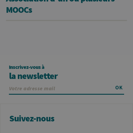
des visiteurs et
MOOCs
à mesurer les
performances
du site. Il s'agit
d'un cookie de
type modèle,
où le préfixe
_pk_id est
suivi d'une
courte série de
chiffres et de
lettres, qui est
censé être un
code de
référence pour
le domaine
Inscrivez-vous à
définissant le
la newsletter
cookie.
_pk_ses
30
Ce nom de
InnoCraft
minutes
cookie est
Ltd
OK
associé à la
.uliege.be
plateforme
d'analyse Web
open source
Matomo. Il est
utilisé pour
Suivez-nous
aider les
propriétaires
de sites Web à
suivre le
comportement