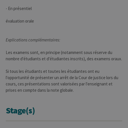
servic
Script
- En présentiel
pour
mémor
préfé
évaluation orale
conse
des vi
matiè
cookies
nécess
Explications complémentaires:
pour 
banni
cooki
Les examens sont, en principe (notamment sous réserve du
Cooki
Script
nombre d'étudiants et d'étudiantes inscrits), des examens oraux.
fonct
corre
Si tous les étudiants et toutes les étudiantes ont eu
jcms.prefs
www.uliege.be
Session
Perme
l'opportunité de présenter un arrêt de la Cour de justice lors du
conse
préfé
cours, ces présentations sont valorisées par l'enseignant et
l’utili
(ongle
prises en compte dans la note globale.
par ex
Stage(s)