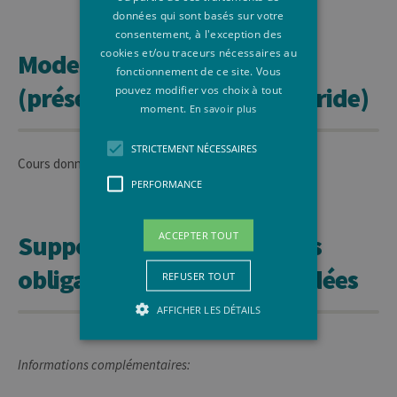
données qui sont basés sur votre
consentement, à l'exception des
cookies et/ou traceurs nécessaires au
Mode d'enseignement
fonctionnement de ce site. Vous
(présentiel, à distance, hybride)
pouvez modifier vos choix à tout
moment.
En savoir plus
STRICTEMENT NÉCESSAIRES
Cours donné exclusivement en présentiel
PERFORMANCE
ACCEPTER TOUT
Supports de cours, lectures
obligatoires ou recommandées
REFUSER TOUT
AFFICHER LES DÉTAILS
Informations complémentaires:
Strictement nécessaires