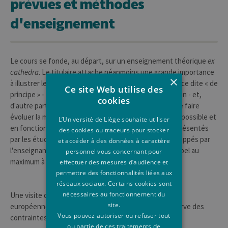
prévues et méthodes
d'enseignement
Le cours se fonde, au départ, sur un enseignement théorique
ex
cathedra
. Le titulaire attache néanmoins une grande importance
×
à illustrer le cours à l'aide, d'une part, de la jurisprudence dite « de
Ce site Web utilise des
principe » - laquelle a construit le contentieux européen - et,
cookies
d'autre part, des arrêts plus récents qui continuent de faire
évoluer la matière. Ces arrêts sont, dans la mesure du possible et
L’Université de Liège souhaite utiliser
en fonction du nombre d'étudiants et d'étudiantes, présentés
des cookies ou traceurs pour stocker
par les étudiants et les étudiantes avant d'être développés par
et accéder à des données à caractère
l'enseignant dans le cadre d'une discussion faisant appel au
personnel vous concernant pour
maximum à l'interactivité.
effectuer des mesures d’audience et
permettre des fonctionnalités liées aux
réseaux sociaux. Certains cookies sont
nécessaires au fonctionnement du
Une visite d'une journée à la Cour de justice de l'Union
site.
européenne est éventuellement proposée (sous réserve des
Vous pouvez autoriser ou refuser tout
contraintes organisationnelles).
ou partie de ces traitements de