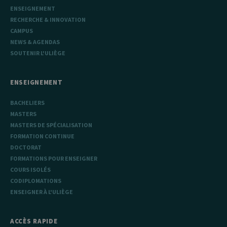
code de
ENSEIGNEMENT
référence pour
le domaine
RECHERCHE & INNOVATION
définissant le
CAMPUS
cookie.
NEWS & AGENDAS
SOUTENIR L'ULIÈGE
ENSEIGNEMENT
BACHELIERS
MASTERS
MASTERS DE SPÉCIALISATION
FORMATION CONTINUE
DOCTORAT
FORMATIONS POUR ENSEIGNER
COURS ISOLÉS
CODIPLOMATIONS
ENSEIGNER À L'ULIÈGE
ACCÈS RAPIDE