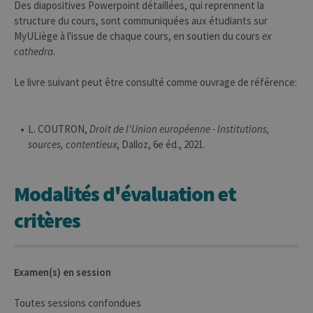
Performance
Des diapositives Powerpoint détaillées, qui reprennent la
structure du cours, sont communiquées aux étudiants sur
Les cookies strictement nécessaires
MyULiège à l'issue de chaque cours, en soutien du cours
ex
habilitent des fonctionnalités de base
cathedra
.
du site Web telles que la connexion des
utilisateurs et la gestion des comptes.
Le site Web ne peut pas être utilisé
Le livre suivant peut être consulté comme ouvrage de référence:
correctement sans les cookies
strictement nécessaires.
Provider /
Nom
Expiration
Descr
L. COUTRON,
Droit de l'Union européenne - Institutions,
Domaine
sources, contentieux
, Dalloz, 6e éd., 2021.
JSESSIONID
Session
Cooki
Oracle
sessio
Corporation
plate-
www.uliege.be
usage 
Modalités d'évaluation et
utilisé
sites é
JSP.
critères
Habit
utilis
maint
sessi
utilis
anony
Examen(s) en session
le ser
CookieScriptConsent
1 an
Ce coo
CookieScript
Toutes sessions confondues
utilisé
.uliege.be