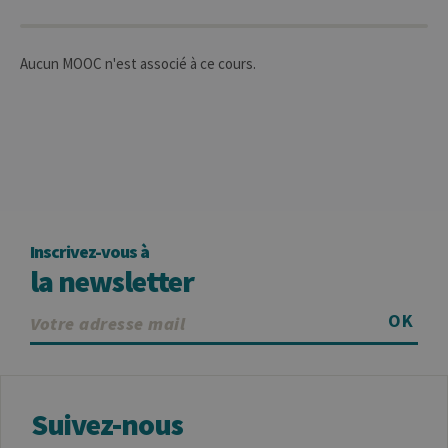
le domaine
définissant le
cookie.
Aucun MOOC n'est associé à ce cours.
_pk_ses
30
Ce nom de
InnoCraft
minutes
cookie est
Ltd
associé à la
.uliege.be
plateforme
d'analyse Web
open source
Matomo. Il est
utilisé pour
aider les
propriétaires
de sites Web à
suivre le
comportement
des visiteurs et
Inscrivez-vous à
à mesurer les
la newsletter
performances
du site. Il s'agit
d'un cookie de
type modèle,
OK
où le préfixe
_pk_ses est
suivi d'une
courte série de
chiffres et de
lettres, ce qui
Suivez-nous
est considéré
comme un
code de