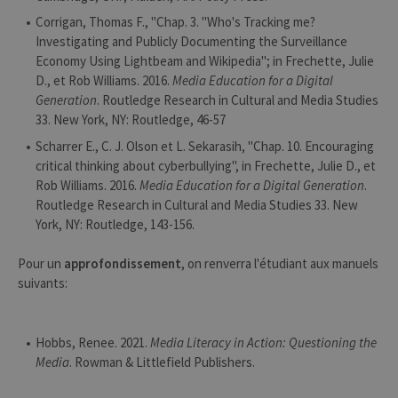
servic
Script
Corrigan, Thomas F., "Chap. 3. "Who's Tracking me?
pour
Investigating and Publicly Documenting the Surveillance
mémor
préfé
Economy Using Lightbeam and Wikipedia"; in Frechette, Julie
conse
des vi
D., et Rob Williams. 2016.
Media Education for a Digital
matiè
Generation
. Routledge Research in Cultural and Media Studies
cookies
nécess
33. New York, NY: Routledge, 46-57
pour 
banni
Scharrer E., C. J. Olson et L. Sekarasih, "Chap. 10. Encouraging
cooki
critical thinking about cyberbullying", in Frechette, Julie D., et
Cooki
Script
Rob Williams. 2016.
Media Education for a Digital Generation
.
fonct
corre
Routledge Research in Cultural and Media Studies 33. New
York, NY: Routledge, 143-156.
jcms.prefs
www.uliege.be
Session
Perme
conse
préfé
Pour un
approfondissement
, on renverra l'étudiant aux manuels
l’utili
(ongle
suivants:
par ex
Hobbs, Renee. 2021.
Media Literacy in Action: Questioning the
Media
. Rowman & Littlefield Publishers.