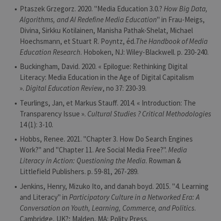
Performance
Ptaszek Grzegorz. 2020. "Media Education 3.0.?
How Big Data,
Algorithms, and AI Redefine Media Education
" in Frau-Meigs,
Les cookies strictement nécessaires
habilitent des fonctionnalités de base
Divina, Sirkku Kotilainen, Manisha Pathak-Shelat, Michael
du site Web telles que la connexion des
Hoechsmann, et Stuart R. Poyntz, éd.
The Handbook of Media
utilisateurs et la gestion des comptes.
Education Research
. Hoboken, NJ: Wiley-Blackwell. p. 230-240.
Le site Web ne peut pas être utilisé
correctement sans les cookies
Buckingham, David. 2020. « Epilogue: Rethinking Digital
strictement nécessaires.
Literacy: Media Education in the Age of Digital Capitalism
Provider /
Nom
Expiration
Descr
».
Digital Education Review
, no 37: 230-39.
Domaine
Teurlings, Jan, et Markus Stauff. 2014. « Introduction: The
JSESSIONID
Session
Cooki
Oracle
sessio
Transparency Issue ».
Cultural Studies ? Critical Methodologies
Corporation
plate-
www.uliege.be
14 (1): 3-10.
usage 
utilisé
Hobbs, Renee. 2021. "Chapter 3. How Do Search Engines
sites é
JSP.
Work?" and "Chapter 11. Are Social Media Free?".
Media
Habit
Literacy in Action: Questioning the Media
. Rowman &
utilis
maint
Littlefield Publishers. p. 59-81, 267-289.
sessi
utilis
Jenkins, Henry, Mizuko Ito, and danah boyd. 2015. "4. Learning
anony
le ser
and Literacy" in
Participatory Culture in a Networked Era: A
Conversation on Youth, Learning, Commerce, and Politics
.
CookieScriptConsent
1 an
Ce coo
CookieScript
utilisé
.uliege.be
Cambridge, UK?; Malden, MA: Polity Press.