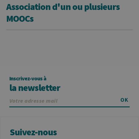
Association d'un ou plusieurs
code de
référence pour
le domaine
MOOCs
définissant le
cookie.
Inscrivez-vous à
la newsletter
OK
Suivez-nous