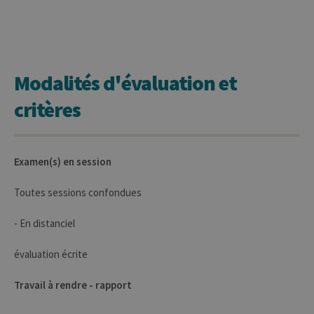
Provider /
Nom
Expiration
Description
Domaine
_pk_id
1 an
Ce nom de
InnoCraft
cookie est
Ltd
associé à la
.uliege.be
plateforme
Modalités d'évaluation et
d'analyse Web
open source
critères
Matomo. Il est
utilisé pour
aider les
propriétaires
de sites Web à
suivre le
Examen(s) en session
comportement
des visiteurs et
à mesurer les
Toutes sessions confondues
performances
du site. Il s'agit
d'un cookie de
type modèle,
- En distanciel
où le préfixe
_pk_id est
suivi d'une
évaluation écrite
courte série de
chiffres et de
lettres, qui est
Travail à rendre - rapport
censé être un
code de
référence pour