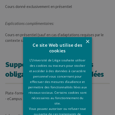
Cours donné exclusivement en présentiel
Explications complémentaires:
Cours en présentiel (sauf en cas d'adaptations requises par le
×
contexte sanitaire).
Ce site Web utilise des
cookies
L’Université de Liège souhaite utiliser
Supports de cours, lectures
des cookies ou traceurs pour stocker
et accéder à des données à caractère
obligatoires ou recommandées
personnel vous concernant pour
effectuer des mesures d’audience et
permettre des fonctionnalités liées aux
réseaux sociaux. Certains cookies sont
Plate-forme(s) utilisée(s) pour les supports de cours :
nécessaires au fonctionnement du
- eCampus
site.
Vous pouvez autoriser ou refuser tout
ou partie de ces traitements de