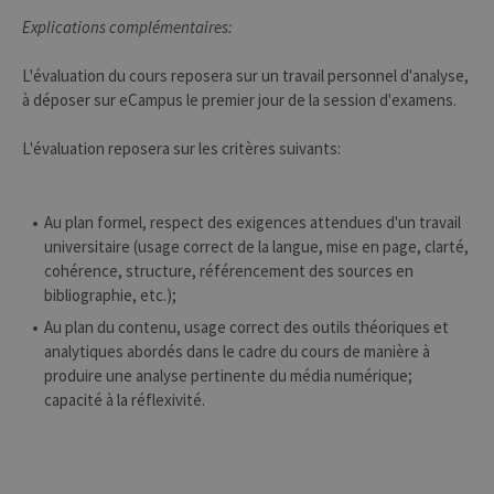
le domaine
définissant le
Explications complémentaires:
cookie.
_pk_ses
30
Ce nom de
InnoCraft
L'évaluation du cours reposera sur un travail personnel d'analyse,
minutes
cookie est
Ltd
à déposer sur eCampus le premier jour de la session d'examens.
associé à la
.uliege.be
plateforme
d'analyse Web
L'évaluation reposera sur les critères suivants:
open source
Matomo. Il est
utilisé pour
aider les
propriétaires
Au plan formel, respect des exigences attendues d'un travail
de sites Web à
suivre le
universitaire (usage correct de la langue, mise en page, clarté,
comportement
cohérence, structure, référencement des sources en
des visiteurs et
à mesurer les
bibliographie, etc.);
performances
du site. Il s'agit
Au plan du contenu, usage correct des outils théoriques et
d'un cookie de
type modèle,
analytiques abordés dans le cadre du cours de manière à
où le préfixe
produire une analyse pertinente du média numérique;
_pk_ses est
suivi d'une
capacité à la réflexivité.
courte série de
chiffres et de
lettres, ce qui
est considéré
comme un
code de