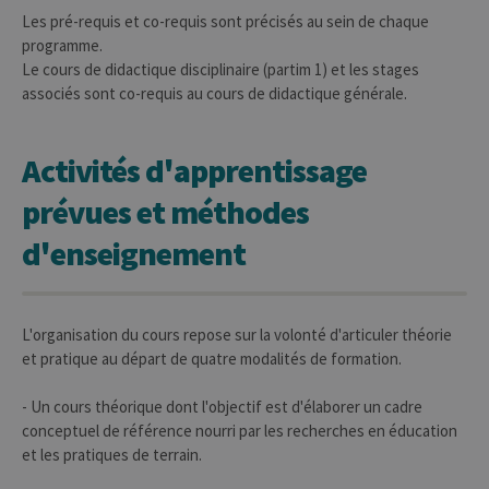
Cooki
Les pré-requis et co-requis sont précisés au sein de chaque
Script
fonct
programme.
corre
Le cours de didactique disciplinaire (partim 1) et les stages
jcms.prefs
www.uliege.be
Session
Perme
associés sont co-requis au cours de didactique générale.
conse
préfé
l’utili
(ongle
Activités d'apprentissage
par ex
prévues et méthodes
d'enseignement
Provider /
Nom
Expiration
Description
L'organisation du cours repose sur la volonté d'articuler théorie
Domaine
et pratique au départ de quatre modalités de formation.
_pk_id
1 an
Ce nom de
InnoCraft
cookie est
Ltd
associé à la
.uliege.be
- Un cours théorique dont l'objectif est d'élaborer un cadre
plateforme
conceptuel de référence nourri par les recherches en éducation
d'analyse Web
open source
et les pratiques de terrain.
Matomo. Il est
utilisé pour