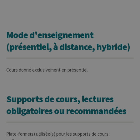
utilisé pour
aider les
propriétaires
de sites Web à
suivre le
comportement
des visiteurs et
Mode d'enseignement
à mesurer les
performances
du site. Il s'agit
(présentiel, à distance, hybride)
d'un cookie de
type modèle,
où le préfixe
_pk_ref est
suivi d'une
courte série de
Cours donné exclusivement en présentiel
chiffres et de
lettres, ce qui
est considéré
comme un
code de
référence pour
Supports de cours, lectures
le domaine
définissant le
cookie.
obligatoires ou recommandées
Plate-forme(s) utilisée(s) pour les supports de cours :