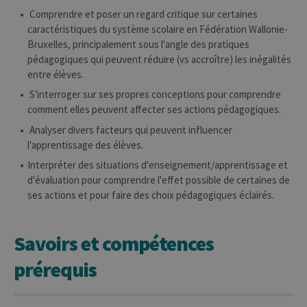
Nom
Expiration
Descr
Domaine
Comprendre et poser un regard critique sur certaines
JSESSIONID
Session
Cooki
Oracle
caractéristiques du système scolaire en Fédération Wallonie-
sessio
Corporation
Bruxelles, principalement sous l'angle des pratiques
plate-
www.uliege.be
usage 
pédagogiques qui peuvent réduire (vs accroître) les inégalités
utilisé
entre élèves.
sites é
JSP.
S'interroger sur ses propres conceptions pour comprendre
Habit
utilis
comment elles peuvent affecter ses actions pédagogiques.
maint
sessi
Analyser divers facteurs qui peuvent influencer
utilis
anony
l'apprentissage des élèves.
le ser
Interpréter des situations d'enseignement/apprentissage et
CookieScriptConsent
1 an
Ce coo
CookieScript
d'évaluation pour comprendre l'effet possible de certaines de
utilisé
.uliege.be
servic
ses actions et pour faire des choix pédagogiques éclairés.
Script
pour
mémor
préfé
Savoirs et compétences
conse
des vi
matiè
prérequis
cookies
nécess
pour 
banni
cooki