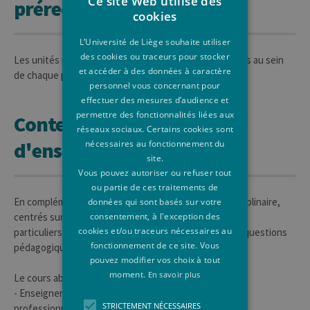
Ce site Web utilise des
prérequises et corequises
cookies
L’Université de Liège souhaite utiliser
des cookies ou traceurs pour stocker
Les unités prérequises ou corequises sont présentées au sein
et accéder à des données à caractère
de chaque programme
personnel vous concernant pour
effectuer des mesures d’audience et
permettre des fonctionnalités liées aux
Contenus de l'unité
réseaux sociaux. Certains cookies sont
d'enseignement
nécessaires au fonctionnement du
site.
Vous pouvez autoriser ou refuser tout
ou partie de ces traitements de
En complémentarité avec les cours de didactique disciplinaire,
données qui sont basés sur votre
consentement, à l'exception des
centrés sur l'enseignement/apprentissage de savoirs
cookies et/ou traceurs nécessaires au
particuliers, le cours de didactique générale traite de questions
fonctionnement de ce site. Vous
pédagogiques pouvant avoir une portée transversale.
pouvez modifier vos choix à tout
moment.
En savoir plus
Le cours abordera les thématiques suivantes :
- Enseigner : un métier complexe et une compétence
STRICTEMENT NÉCESSAIRES
professionnelle aux multiples facettes