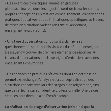
aider les
- Des exercices didactiques, menés en groupes
propriétaires
de sites Web à
pluridisciplinaires, dont les objectifs sont de travailler sur ses
suivre le
propres conceptions en matière d'enseignement, d'analyser des
comportement
des visiteurs et
pratiques éducatives et des thématiques spécifiques au travers
à mesurer les
de mises en situations variées (en tant qu'apprenant,
performances
du site. Il s'agit
enseignant, évaluateur,...).
d'un cookie de
type modèle,
où le préfixe
- Un stage d'observation conduisant à clarifier ses
_pk_id est
suivi d'une
questionnements personnels vis-à-vis du métier d'enseignant et
courte série de
à essayer d'y trouver de premiers éléments de réponses au
chiffres et de
lettres, qui est
travers d'observations en classe et/ou d'entretiens avec des
censé être un
enseignants chevronnés.
code de
référence pour
le domaine
définissant le
- Des séances de pratiques réflexives dont l'objectif est de
cookie.
permettre l'échange, l'analyse et la conceptualisation des
_pk_ses
30
Ce nom de
InnoCraft
situations rencontrées lors des stages d'enseignement, ainsi
minutes
cookie est
Ltd
que de réfléchir sur son identité professionnelle. Une de ces
associé à la
.uliege.be
plateforme
séances sera dévolue à de l'hétéroscopie.
d'analyse Web
open source
Matomo. Il est
La réalisation du stage d'observation (SO) ainsi que la
utilisé pour