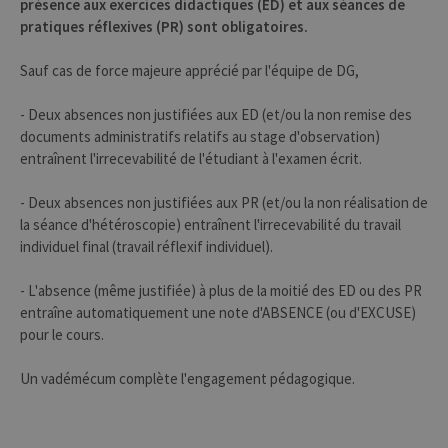
aider les
présence aux exercices didactiques (ED) et aux séances de
propriétaires
pratiques réflexives (PR) sont obligatoires.
de sites Web à
suivre le
comportement
Sauf cas de force majeure apprécié par l'équipe de DG,
des visiteurs et
à mesurer les
performances
- Deux absences non justifiées aux ED (et/ou la non remise des
du site. Il s'agit
d'un cookie de
documents administratifs relatifs au stage d'observation)
type modèle,
où le préfixe
entraînent l'irrecevabilité de l'étudiant à l'examen écrit.
_pk_ses est
suivi d'une
courte série de
- Deux absences non justifiées aux PR (et/ou la non réalisation de
chiffres et de
la séance d'hétéroscopie) entraînent l'irrecevabilité du travail
lettres, ce qui
est considéré
individuel final (travail réflexif individuel).
comme un
code de
référence pour
- L'absence (même justifiée) à plus de la moitié des ED ou des PR
le domaine
définissant le
entraîne automatiquement une note d'ABSENCE (ou d'EXCUSE)
cookie.
pour le cours.
_pk_ref
6 mois
Ce nom de
InnoCraft
cookie est
Ltd
Un vadémécum complète l'engagement pédagogique.
associé à la
.uliege.be
plateforme
d'analyse Web
open source
Matomo. Il est