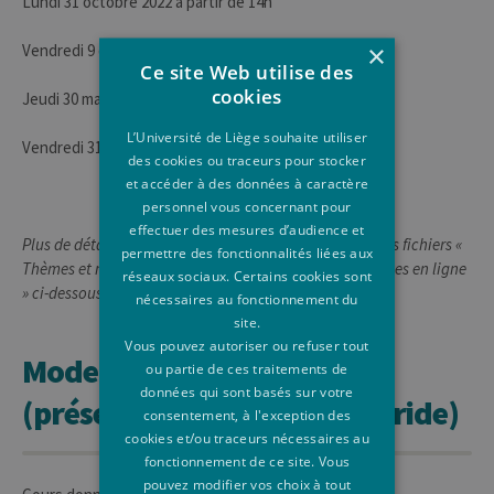
Lundi 31 octobre 2022 à partir de 14h
×
Vendredi 9 décembre 2022
Ce site Web utilise des
cookies
Jeudi 30 mars 2023
L’Université de Liège souhaite utiliser
Vendredi 31 mars 2023
des cookies ou traceurs pour stocker
et accéder à des données à caractère
personnel vous concernant pour
effectuer des mesures d’audience et
Plus de détail sur ces modalités d'organisation : voir les fichiers «
permettre des fonctionnalités liées aux
Thèmes et modalités 2022-2023 » dans la rubrique « Notes en ligne
réseaux sociaux. Certains cookies sont
» ci-dessous.
nécessaires au fonctionnement du
site.
Vous pouvez autoriser ou refuser tout
Mode d'enseignement
ou partie de ces traitements de
données qui sont basés sur votre
(présentiel, à distance, hybride)
consentement, à l'exception des
cookies et/ou traceurs nécessaires au
fonctionnement de ce site. Vous
pouvez modifier vos choix à tout