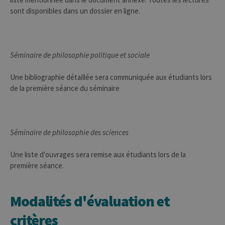
correctement sans les cookies
sont disponibles dans un dossier en ligne.
strictement nécessaires.
Provider /
Nom
Expiration
Descr
Domaine
JSESSIONID
Session
Cooki
Oracle
Séminaire de philosophie politique et sociale
sessio
Corporation
plate-
www.uliege.be
usage 
Une bibliographie détaillée sera communiquée aux étudiants lors
utilisé
sites é
de la première séance du séminaire
JSP.
Habit
utilis
maint
sessi
utilis
Séminaire de philosophie des sciences
anony
le ser
Une liste d'ouvrages sera remise aux étudiants lors de la
CookieScriptConsent
1 an
Ce coo
CookieScript
utilisé
première séance.
.uliege.be
servic
Script
pour
mémor
Modalités d'évaluation et
préfé
conse
des vi
critères
matiè