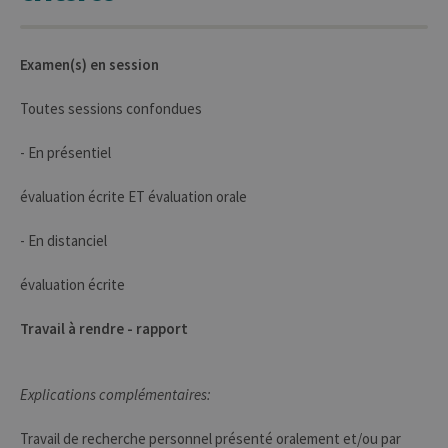
cookies
nécess
pour 
banni
cooki
Examen(s) en session
Cooki
Script
fonct
Toutes sessions confondues
corre
jcms.prefs
www.uliege.be
Session
Perme
- En présentiel
conse
préfé
l’utili
évaluation écrite ET évaluation orale
(ongle
par ex
- En distanciel
évaluation écrite
Travail à rendre - rapport
Provider /
Nom
Expiration
Description
Domaine
Explications complémentaires:
_pk_id
1 an
Ce nom de
InnoCraft
cookie est
Ltd
associé à la
.uliege.be
Travail de recherche personnel présenté oralement et/ou par
plateforme