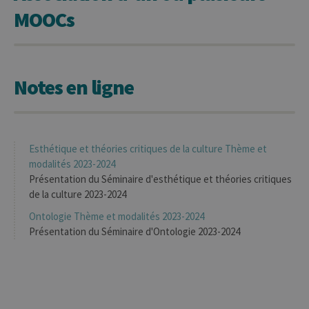
plateforme
MOOCs
d'analyse Web
open source
Matomo. Il est
utilisé pour
aider les
propriétaires
de sites Web à
Notes en ligne
suivre le
comportement
des visiteurs et
à mesurer les
performances
du site. Il s'agit
d'un cookie de
Esthétique et théories critiques de la culture Thème et
type modèle,
où le préfixe
modalités 2023-2024
_pk_ref est
Présentation du Séminaire d'esthétique et théories critiques
suivi d'une
courte série de
de la culture 2023-2024
chiffres et de
lettres, ce qui
Ontologie Thème et modalités 2023-2024
est considéré
comme un
Présentation du Séminaire d'Ontologie 2023-2024
code de
référence pour
le domaine
définissant le
cookie.