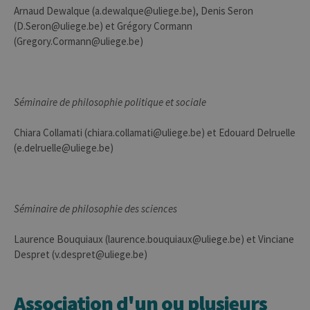
d'analyse Web
Arnaud Dewalque (a.dewalque@uliege.be), Denis Seron
open source
(D.Seron@uliege.be) et Grégory Cormann
Matomo. Il est
utilisé pour
(Gregory.Cormann@uliege.be)
aider les
propriétaires
de sites Web à
suivre le
comportement
des visiteurs et
Séminaire de philosophie politique et sociale
à mesurer les
performances
du site. Il s'agit
Chiara Collamati (chiara.collamati@uliege.be) et Edouard Delruelle
d'un cookie de
type modèle,
(e.delruelle@uliege.be)
où le préfixe
_pk_ses est
suivi d'une
courte série de
chiffres et de
lettres, ce qui
Séminaire de philosophie des sciences
est considéré
comme un
code de
Laurence Bouquiaux (laurence.bouquiaux@uliege.be) et Vinciane
référence pour
le domaine
Despret (v.despret@uliege.be)
définissant le
cookie.
_pk_ref
6 mois
Ce nom de
InnoCraft
Association d'un ou plusieurs
cookie est
Ltd
associé à la
.uliege.be