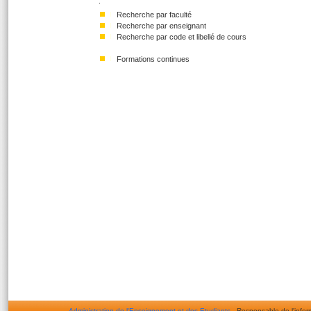
:
Recherche par faculté
Recherche par enseignant
Recherche par code et libellé de cours
Formations continues
Administration de l'Enseignement et des Etudiants
- Responsable de l'infor